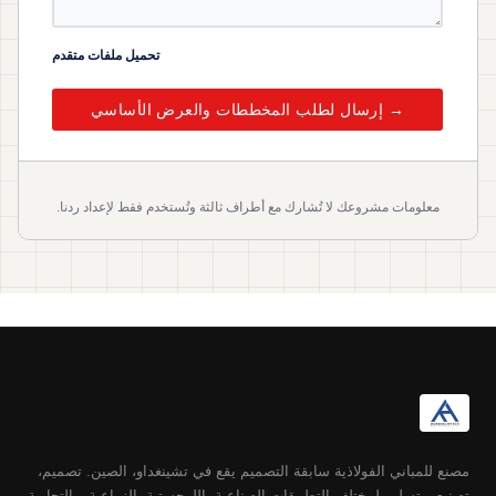
تحميل ملفات متقدم
إرسال لطلب المخططات والعرض الأساسي →
معلومات مشروعك لا تُشارك مع أطراف ثالثة وتُستخدم فقط لإعداد ردنا.
مصنع للمباني الفولاذية سابقة التصميم يقع في تشينغداو، الصين. تصميم،
تصنيع، وتسليم لمختلف التطبيقات الصناعية، اللوجستية، الزراعية، والتجارية