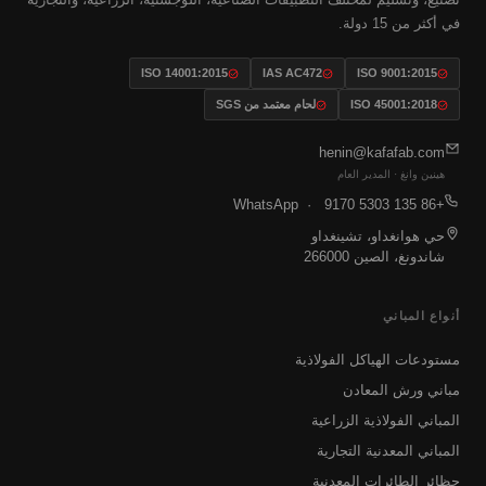
في أكثر من 15 دولة.
ISO 14001:2015
IAS AC472
ISO 9001:2015
ISO 45001:2018
لحام معتمد من SGS
henin@kafafab.com
هينين وانغ · المدير العام
· WhatsApp
+86 135 5303 9170
حي هوانغداو، تشينغداو
شاندونغ، الصين 266000
أنواع المباني
مستودعات الهياكل الفولاذية
مباني ورش المعادن
المباني الفولاذية الزراعية
المباني المعدنية التجارية
حظائر الطائرات المعدنية