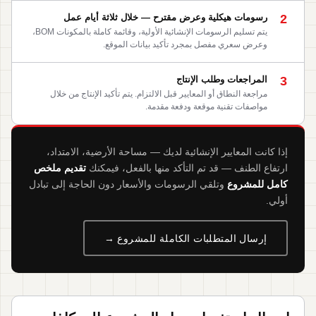
2
رسومات هيكلية وعرض مقترح — خلال ثلاثة أيام عمل
يتم تسليم الرسومات الإنشائية الأولية، وقائمة كاملة بالمكونات BOM،
وعرض سعري مفصل بمجرد تأكيد بيانات الموقع.
3
المراجعات وطلب الإنتاج
مراجعة النطاق أو المعايير قبل الالتزام. يتم تأكيد الإنتاج من خلال
مواصفات تقنية موقعة ودفعة مقدمة.
إذا كانت المعايير الإنشائية لديك — مساحة الأرضية، الامتداد،
ارتفاع الطنف — قد تم التأكد منها بالفعل، فيمكنك
تقديم ملخص
كامل للمشروع
وتلقي الرسومات والأسعار دون الحاجة إلى تبادل
أولي.
إرسال المتطلبات الكاملة للمشروع →