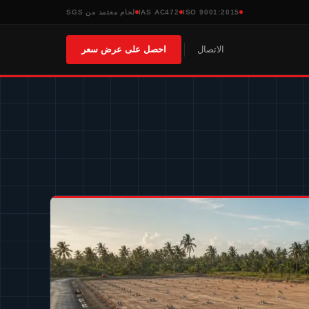
ISO 9001:2015
IAS AC472
لحام معتمد من SGS
الاتصال
احصل على عرض سعر