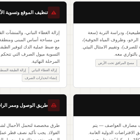
تنظيف الموقع وتسوية ال
بيعية)، ودراسة التربة (سعة
إزالة الغطاء النباتي، والمنشآت ا
الرخو، وظروف المياه الجوفية)،
من مساحة أساس المبنى ومنطقة ا
للصرف)، وتقييم الامتثال البيئي.
مع ضبط عملية الدك لتوفير الطبقة
بالتوازي معه.
التسوية ميول الصرف التي تتحكم با
المرحلة النهائية.
مسح المرافق تحت الأرض
إزالة الغطاء النباتي
إزالة الطبقة السطح
إنشاء انحدارات الصرف
طريق الوصول وممر الراف
ات مصارف العواصف — يتم
طرق مخصصة لتحمل الأحمال لشاحنا
الافتراضات الدولية العامة.
الفولاذ. يجب تأكيد نصف قطر عمل
ففي الأسواق الاستوائية، قد تتجاوز أمطار 24 ساعة 100–150 ملم. كما يُشترط وجود
الموقع، وتعزيز ذلك قبل وصول ا