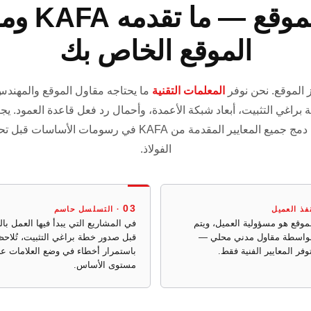
نطاق تجهيز
الموقع الخاص بك
المعلمات التقنية
ما يحتاجه مقاول الموقع والمهندس 
اغي التثبيت، أبعاد شبكة الأعمدة، وأحمال رد فعل قاعدة العمود. يج
قد اكتمل بالكامل وأن يتم دمج جميع المعايير المقدمة من KAFA ف
الفولاذ.
03
فذ العميل
· التسلسل حاسم
لموقع هو مسؤولية العميل، ويتم
في المشاريع التي يبدأ فيها العمل بال
بواسطة مقاول مدني محلي —
قبل صدور خطة براغي التثبيت، تُلاح
باستمرار أخطاء في وضع العلامات ع
مستوى الأساس.