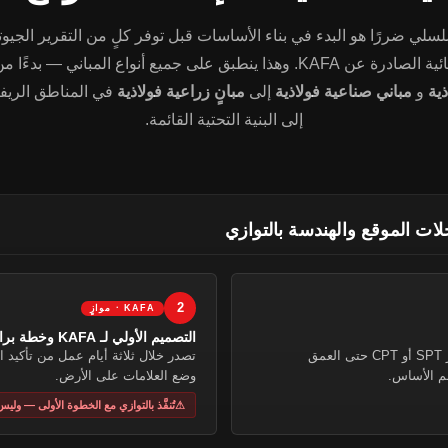
سلي ضررًا هو البدء في بناء الأساسات قبل توفر كلٍ من التقرير الجيوت
وهذا ينطبق على جميع أنواع المباني — بدءًا من
ذية
و
مباني صناعية فولاذية
إلى
مبانٍ زراعية فولاذية
في المناطق الريفي
إلى البنية التحتية القائمة.
ات الموقع والهندسة بالتوازي
2
KAFA · موازٍ
التصميم الأولي لـ KAFA وخطة براغي التثبيت
يجب إجراء الفحص قبل أي أعمال حفر. يجب إجراء اختبار SPT أو CPT حتى العمق
تصدر خلال ثلاثة أيام عمل من تأكيد 
م الأساس.
وضع العلامات على الأرض.
تُنفَّذ بالتوازي مع الخطوة الأولى — وليس