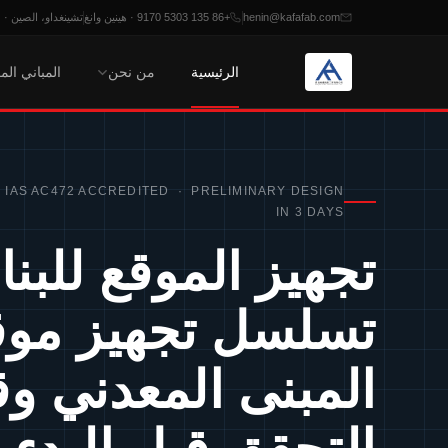
henin@kafafab.com
+86 135 5303 9170 · هينين وانغ
تشينغداو، الصين · من الاثنين
الرئيسية
من نحن
المباني الم
خطي
لمحتوى
· IAS AC472 ACCREDITED · PRELIMINARY DESIGN
IN 3 DAYS
تجهيز الموقع للبن
تسلسل تجهيز موق
المبنى المعدني وق