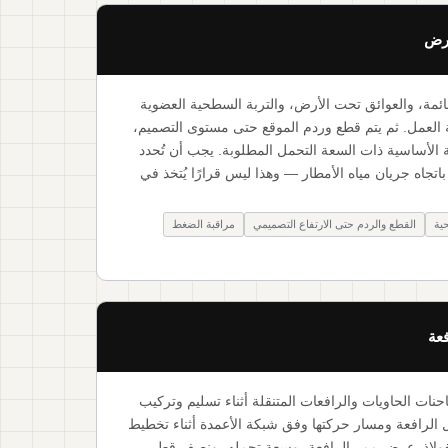
أرض
لقائمة، والعوائق تحت الأرض، والتربة السطحية العضوية
لعمل. ثم يتم قطع وردم الموقع حتى مستوى التصميم،
 الأساسية ذات السعة التحمل المطلوبة. يجب أن تُحدد
تجاه جريان مياه الأمطار — وهذا ليس قرارًا يُتخذ في
ية
القطع والردم حتى الارتفاع التصميمي
مراقبة الضغط
عة
ت الحاويات والرافعات المتنقلة أثناء تسليم وتركيب
 الرافعة ومسار حركتها وفق شبكة الأعمدة أثناء تخطيط
لفولاذ. عرض ممر الرافعة، وسعة تحمله، ونصف قطر