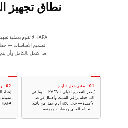
KAFA لا تقوم بعملية تجهيز الموقع. نحن نوفر
تصميم الأساسات — خطة بر
02
01
· صادر خلال 3 أيام
· ين
يُصدر التصميم الأولي لـ KAFA — بما في
إعداد ا
ذلك خطة براغي التثبيت وأحمال قواعد
تنفيذه 
الأعمدة — خلال ثلاثة أيام عمل من تأكيد
KAFA توفر المعايير الفنية فقط.
استخدام المبنى ومساحته وموقعه.