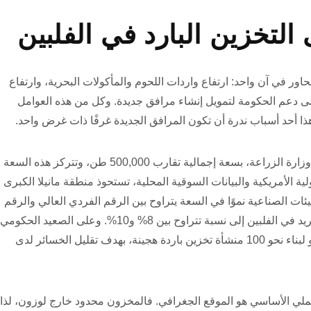
التخزين البارد في الفلبين
حاور في آن واحد: ارتفاع واردات اللحوم والمأكولات البحرية، وارتفاع
إلى دعم الحكومة لتمويل إنشاء مرافق جديدة. وكل من هذه العوامل
ا أحد أسباب ندرة أن تكون المرافق الجديدة غرفًا ذات غرض واحد.
تدير البلاد نحو 151 مستودعًا للتخزين البارد معتمدًا لدى وزارة الزراعة، بسعة إجمالية تقارب 500,000 طن، وتتركز هذه السعة
ة الأمريكية والبيانات السوقية المحلية، تستحوذ منطقة مانيلا الكبرى
. وتتوقع الهيئات الصناعية نموًا في السعة يتراوح بين الرقم الفردي العالي والرقم
المزدوج المنخفض سنويًا، حيث تشير جمعية سلسلة التبريد في الفلبين إلى نسبة تتراوح بين 8% و10%. وعلى الصعيد الحكو
تعهدت وزارة الزراعة بتنفيذ برنامج بقيمة 3 مليارات بيزو لبناء نحو 100 منشأة تخزين باردة هجينة، بهدف تقليل الخسائر لدى
ملي الأساسي هو الموقع الجغرافي. فالمخزون محدود خارج لوزون، لذا