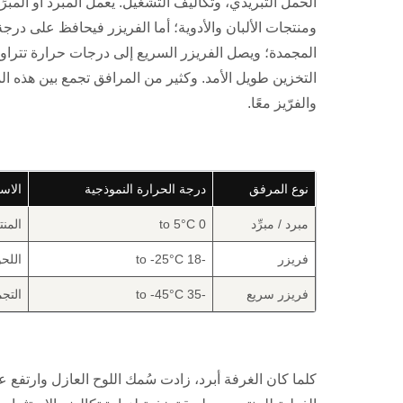
التخزين طويل الأمد. وكثير من المرافق تجمع بين هذه 
والفرّيز معًا.
نوع المرفق
درجة الحرارة النموذجية
الاس
مبرد / مبرِّد
0 to 5°C
المنت
فريزر
-18 to -25°C
اللح
فريزر سريع
-35 to -45°C
التج
كلما كان الغرفة أبرد، زادت سُمك اللوح العازل وارتفع