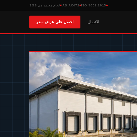
ISO 9001:2015
IAS AC472
لحام معتمد من SGS
الاتصال
احصل على عرض سعر