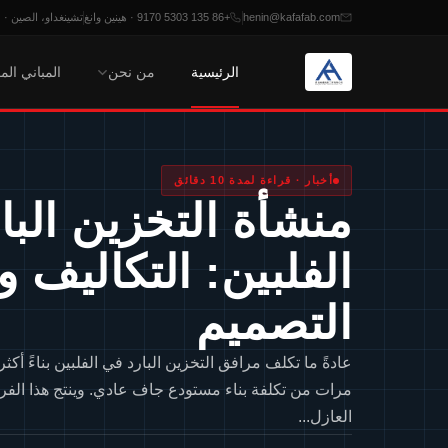
henin@kafafab.com
+86 135 5303 9170 · هينين وانغ
تشينغداو، الصين · من الاثنين
الرئيسية
من نحن
المباني الم
خطي
لمحتوى
أخبار · قراءة لمدة 10 دقائق
منشأة التخزين البا
الفلبين: التكاليف 
التصميم
عادةً ما تكلف مرافق التخزين البارد في الفلبين بناءً أكثر
مرات من تكلفة بناء مستودع جاف عادي. وينتج هذا الفر
العازل...