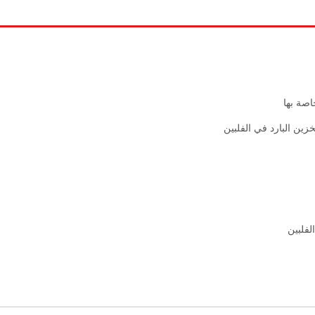
اصة بها
زين البارد في الفلبين
لفلبين