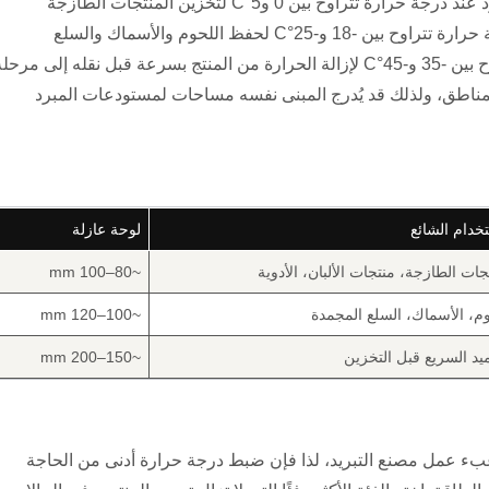
الحمل التبريدي، وتكاليف التشغيل. يعمل المبرد أو المبرِّد عند درجة حرارة تتراوح بين 0 و5°C لتخزين المنتجات الطازجة
ومنتجات الألبان والأدوية؛ أما الفريزر فيحافظ على درجة حرارة تتراوح بين -18 و-25°C لحفظ اللحوم والأسماك والسلع
المجمدة؛ ويصل الفريزر السريع إلى درجات حرارة تتراوح بين -35 و-45°C لإزالة الحرارة من المنتج بسرعة قبل نقله إلى مرح
المناطق، ولذلك قد يُدرج المبنى نفسه مساحات لمستودعات المبرد
تخدام الشائع
لوحة عازلة
جات الطازجة، منتجات الألبان، الأدوية
~80–100 mm
وم، الأسماك، السلع المجمدة
~100–120 mm
ميد السريع قبل التخزين
~150–200 mm
 عبء عمل مصنع التبريد، لذا فإن ضبط درجة حرارة أدنى من الحاجة