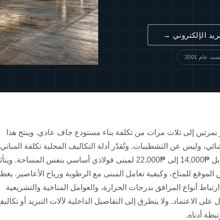
ريد الإلكتروني →
ت عام 2001
كثر بمرتين إلى ثلاث مرات من تكلفة بناء مستودع جاف عادي. وينتج هذا
ائي، وليس عن التشطيبات. وتُقدّر أدلة التكاليف المحلية تكلفة المباني
المبردة بنحو ₱38,000 إلى ₱60,000+ للمتر المربع، مقابل ₱14,000 إلى ₱22,000 لمبنى فولاذي أساسي بنفس المساحة. ويت
 الموقع للمناخ، وكيفية تعامل المبنى مع الرطوبة ورياح الأعاصير. يغط
ارتباط أنواع المرافق بدرجات الحرارة، والعوامل المناخية والتشريعية
على الاعتماد. ولا يتطرق إلى التفاصيل الداخلية لآلات التبريد أو تكالي
بطة أدناه.