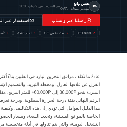
هينين وانغ
HW
تم التحديث في 9 يوليو 2026
مهندس مبيعات · KAFA
راسلنا عبر واتساب
استفسار عبر الب
ISO 9001
معتمدة من CE
لحام AWS
تأسس
عادةً ما تكلف مرافق التخزين البارد في الفلبين بناءً أ
الفرق عن غلافها العازل، ومحطة التبريد، والتصميم الإنش
الرقم النهائي بفئة درجة الحرارة المطلوبة، ودرجة تعرض
هذا الدليل العوامل التي تؤدي إلى هذه التكاليف، وكيفية 
الخاصة بالمواقع الفلبينية، وتحديد السعة، ومسار الحصول 
التشغيل اليومية، والتي يتم تناولها في أدلة متخصصة مرت