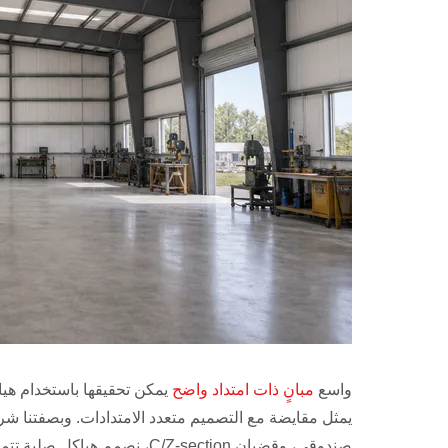
واسع
مبانٍ ذات امتداد واضح
يمكن تحقيقها باستخدام هياك
صندوقي، وقضبان C/Z-section، 