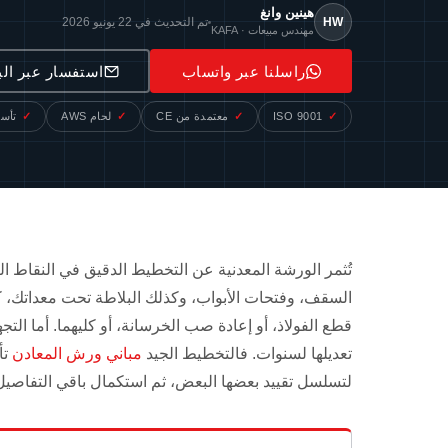
هينين وانغ
HW
تم التحديث في 22 يونيو 2026
مهندس مبيعات · KAFA
راسلنا عبر واتساب
استفسار عبر الب
ISO 9001
معتمدة من CE
لحام AWS
تأسس
تُثمر الورشة المعدنية عن التخطيط الدقيق في النقاط التي
السقف، وفتحات الأبواب، وكذلك البلاطة تحت معداتك، كله
تعديلها لسنوات. فالتخطيط الجيد
مباني ورش المعادن
تأ
لتسلسل تقييد بعضها البعض، ثم استكمال باقي التفاصيل. 