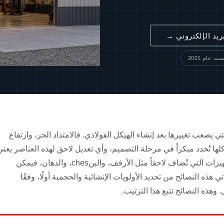
ريد الإلكتروني →
ت عام 2001
 يصعب تغييرها بعد إنشاء الهيكل الفولاذي. فالامتداد الحر، وارتفاع
ا تُحدد مبكراً في مرحلة التصميم، وأي تعديل لاحق لهذه العناصر يعني
قطع الفولاذ، أو إعادة صب الخرسانة، أو كليهما. أما التجهيزات التي تُضاف لاحقاً مثل الأرفف، والبنches، والدهان، فيمكن
تي هذه النصائح من تحديد الأولويات الإنشائية والحجمية أولًا، وفقًا
وهذه النصائح تتبع هذا الترتيب.