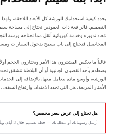
يحدد كيفية استخدامك للورشة كل الأبعاد اللاحقة، ولهذا
التصميم. فالرافعة ذات العمودين تحتاج إلى مساحة سقف 
مُعاد تدويره وخدمة كهربائية أثقل مما تحتاجه ورشة ال
المحاصيل فتحتاج إلى باب يسمح بدخول السيارات ومسار خ
غالباً ما يعكس المشترون هذا الأمر ويختارون الحجم أولاً،
يصطدم بأحد القضبان الجانبية أو أن البلاطة تتشقق تحت
الورشة، وأوسع مادة تتعامل معها، بالإضافة إلى الخدم
الأمتار المربعة، هي التي تحدد الامتداد، وارتفاع السقف، 
هل تحتاج إلى عرض سعر مخصص؟
أرسل رسوماتك أو متطلباتك — خطة تصميم خلال 3 أيام، وبأسعار المصنع.