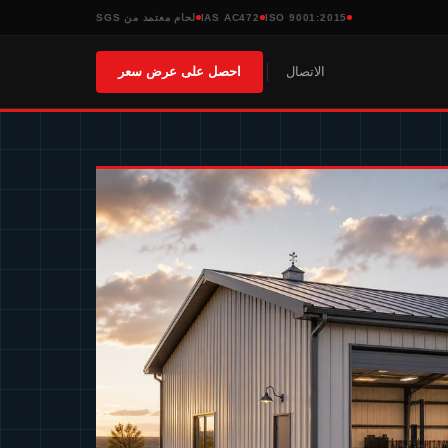
ISO 9001:2015
IAS AC472
لحام معتمد من SGS
الاتصال
احصل على عرض سعر