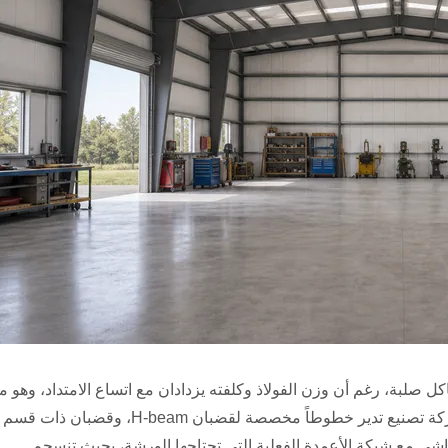
ل صلبة، رغم أن وزن الفولاذ وكلفته يزدادان مع اتساع الامتداد، وهو ما
يمثل مقايضة مع التصميم متعدد الامتدادات. وبصفتنا شركة تصنيع تدير خطوطاً مخصصة لقضبان H-beam، وقضبان ذات قسم
نصمم هياكل صلبة تتماشى مع شبكة الأعمدة الفعلية التي تحتاجها الورشة، بحيث تنسجم