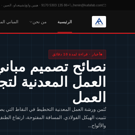
henin@kafafab.com
+86 135 5303 9170 · هينين وانغ
تشينغداو، الصين · من الاثنين
الرئيسية
من نحن
المباني الم
خطي
لمحتوى
أخبار · قراءة لمدة 10 دقائق
نصائح تصميم مبان
العمل المعدنية لتج
العمل
تُثمن ورشة العمل المعدنية التخطيط في النقاط التي يص
تثبيت الهيكل الفولاذي. المسافة المفتوحة، ارتفاع الطنف
والألواح...