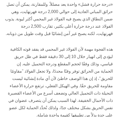
«درجة حرارة فشل» واحدة يعد مضللاً. وللمقارنة، يمكن أن تصل
حرائق المباني العادية إلى حوالي 2,000 درجة فهرنهايت، وهي
ضمن النطاق الذي يصبح فيه الفولاذ غير المحمي أكثر ليونة. يذوب
الفولاذ عند درجة حرارة أعلى بكثير، تقارب 2,500 درجة
فهرنهايت، لكنه يصبح غير آمن إنشائيًا قبل وقت طويل من ذوبانه.
هذه الفجوة مهمة لأن الفولاذ غير المحمي قد يفقد قوته الكافية
ليؤدي إلى انهيار خلال 10 إلى 30 دقيقة فقط في ظل حريق
قياسي، وذلك وفقًا لحجم المقطع ودرجة التحميل عليه. إن
الحماية من الحرائق توفر وقتًا محددًا، ولا تجعل الفولاذ "مقاومًا
للحريق"، إذ إن هذا الوصف خاطئ لأن أي مادة إنشائية ليست
مقاومة للحريق حقًا. وفي الهيكل الفعلي، ترتفع حرارة الأعضاء
النحيلة ذات التحميل العالي وتضعف أسرع من الأعضاء القصيرة
ذات الأحمال الخفيفة. لهذا السبب يمكن أن يتصرف عضوان في
نفس الحريق بشكل مختلف جدًا، ولذلك تُحدَّد الحماية لكل عضو
على حدة بدلاً من تطبيقها كقيمة واحدة شاملة.