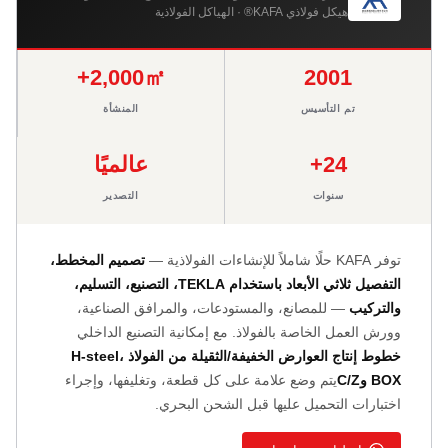
هيكل فولاذي KAFA® · الهياكل الفولاذية
2,000㎡+
2001
تم التأسيس
المنشأة
24+
عالميًا
سنوات
التصدير
توفر KAFA حلًا شاملاً للإنشاءات الفولاذية —
تصميم المخطط،
التفصيل ثلاثي الأبعاد باستخدام TEKLA، التصنيع، التسليم،
والتركيب
— للمصانع، والمستودعات، والمرافق الصناعية،
وورش العمل الخاصة بالفولاذ. مع إمكانية التصنيع الداخلي
خطوط إنتاج العوارض الخفيفة/الثقيلة من الفولاذ H-steel،
BOX وC/Z
يتم وضع علامة على كل قطعة، وتغليفها، وإجراء
اختبارات التحميل عليها قبل الشحن البحري.