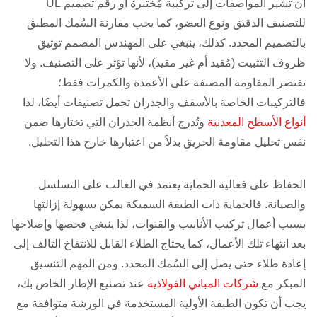
أن تشير المواصفات إلى تركيبة مُختبرة أو رقم تصميم UL
للتصنيف الدقيق ونوع العضو، كما يجب مقارنة السُمك المطبق
بالتصميم المحدد. كذلك، ينبغي على المهندس المصمم توثيق
ظروف التثبيت (مُقيد أم غير مقيد)، لأنها تؤثر على التصنيف. ولا
تقتصر المقاومة المصنفة على الأعمدة والكمرات فقط؛
فالتركيبات الخاصة بالأسقف والجدران تحمل تصنيفات أيضًا، لذا
أنواع الأسطح المعدنية
وتُدرج أنظمة الجدران التي تختارها ضمن
نفس تحليل مقاومة الحريق بدلاً من اعتبارها خارج هذا التحليل.
الحفاظ على فعالية الحماية يعتمد في الغالب على التسلسل
والصيانة. فالحماية ذات الطبقة السميكة يمكن بسهولة إزالتها
بسبب أعمال تركيب الأنابيب والقنوات، لذا ينبغي فحصها وإصلاحها
بعد انتهاء تلك الأعمال، كما يحتاج الطلاء القابل للانتفاخ التالف إلى
إعادة طلاء حتى يصل إلى السُمك المحدد. ومن المهم التنسيق
المبكر مع
شركات المباني الفولاذية
عند تصنيع الإطار الخاص بك،
يجب أن تكون الطبقة الأولية المستخدمة في الورشة متوافقة مع