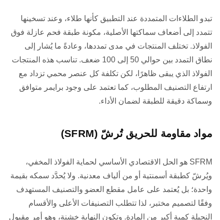
تبدو الطلاءات المتمددة عند التطبيق كأنها طلاء، وعند تسخينها
تتمدد إلى أضعاف سماكتها الأصلية، مكونة طبقة فحم عازلة فوق
الفولاذ. تختلف المنتجات في مدى تمددها، وعادةً ما يُشار إلى
نطاق التمدد بين حوالي 50 إلى 100 ضعف. تناسب هذه المنتجات
الفولاذ الذي يبقى ظاهرًا، لكن تكلفة كل عنصر محمي تزداد مع
ارتفاع التصنيف المطلوب، كما تعتمد على وجود برايمر متوافق
وسماكة دقيقة للطبقة لضمان الأداء.
مواد مقاومة للحريق تُرشّ (SFRM)
SFRM هو الحل الاقتصادي الأساسي لحماية الفولاذ المخفي،
ويُرشّ كطبقة أسمنتية أو من ألياف معدنية. ولا يُحدَّد سمكه بقيمة
واحدة؛ بل يُعتمد على عامل مقطع العضو والتصنيف المستهدف
وفقًا لتصميم مختبر، لذا تتطلب التصنيفات الأعلى والأقسام
النحيلة كمية أكبر من المادة. وتكون النهاية خشنة، وهو أمر مقبول