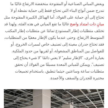
وبعض المباني الصناعية أو المفتوحة منخفضة الارتفاع غالبًا ما
تندرج ضمن أنواع البناء التي تحتاج فقط إلى حماية نشطة أو لا
تحتاج إلى أي حماية على الفولاذ. أما الهياكل الكبيرة المفتوحة مثل
مبانٍ ذات امتداد واضح
غالبًا ما تقع المباني في هذه الفئة، ولهذا قد
تختلف متطلبات إطار المستودع تمامًا عن متطلبات إطار المكتب
المتوسط الارتفاع. وحتى عندما يكون الإطار معفيًا من المتطلبات،
فقد تحتاج جدران معينة إلى تصنيف خاص لممرات الخروج، أو
للفواصل بين المناطق المشغولة، أو لقربها من حدود الملكية.
بعبارة أخرى، "الإطار سليم" لا يعني دائمًا "لا شيء يحتاج إلى
تصنيف". ويمكن للمباني المعدة مسبقًا من الفولاذ أن تحقق
متطلبات ساعة وساعتين حيثما تنطبق، باستخدام تجميعات
مختبرة للجدران والسقف والأعمدة.