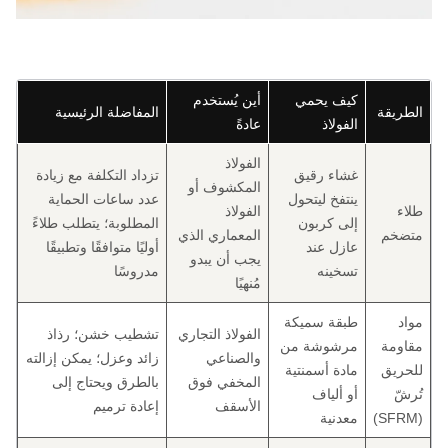
كيف يحمي
أين يُستخدم
الطريقة
المفاضلة الرئيسية
الفولاذ
عادةً
الفولاذ
غشاء رقيق
تزداد التكلفة مع زيادة
المكشوف أو
ينتفخ ليتحول
عدد ساعات الحماية
طلاء
الفولاذ
إلى كربون
المطلوبة؛ يتطلب طلاءً
متضخم
المعماري الذي
عازل عند
أوليًا متوافقًا وتطبيقًا
يجب أن يبدو
تسخينه
مدروسًا
مُنهيًا
مواد
طبقة سميكة
الفولاذ التجاري
تشطيب خشن؛ رذاذ
مقاومة
مرشوشة من
والصناعي
زائد وعزل؛ يمكن إزالته
للحريق
مادة أسمنتية
المخفي فوق
بالطرق ويحتاج إلى
تُرشّ
أو ألياف
الأسقف
إعادة ترميم
(SFRM)
معدنية