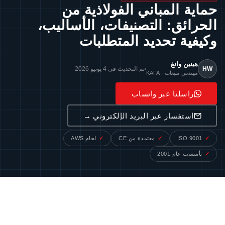
حماية المباني الفولاذية من
الحرائق: التصنيفات، الأساليب،
وكيفية تحديد المتطلبات
هينين وانغ
HW
تم التحديث في 4 يونيو 2026
مهندس مبيعات · KAFA
راسلنا عبر واتساب
استفسار عبر البريد الإلكتروني →
ISO 9001
معتمدة من CE
لحام AWS
تأسست عام 2001