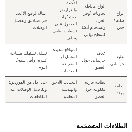
الأعمدة
ألواح محاطة
والعوارض
ألواح
بحاويات تُوفر
عمالة لوضع الأعضاء
حيث يُراد
صلبة /
العزل
في صناديق وتفصيل
الحصول على
جص
وتُستخدم أيضًا
الوصلات
تشطيب نظيف
كسطح نهائي
وجاف
المواقع شديدة
غلاف
ثقيلة، تستهلك مساحة
تغليف
التحمل أو
خرساني حول
كبيرة، وأقل شيوعًا
خرساني
المعرضة
العضو
اليوم
للصدمات
بطانية عازلة
التحديث اللاحق
عدد أقل من الموردين؛
بطانية
ملفوفة حول
والهندسة
وتفاصيل الوصلات عند
مرنة
العضو
المعقدة
التقاطعات
الطلاءات المتضخمة