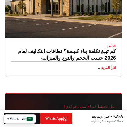
الأخبار
كم تبلغ تكلفة بناء كنيسة؟ نطاقات التكاليف لعام
2026 حسب الحجم والنوع والميزانية
اقرأ المزيد →
هل تخطط لبناء مبنى فولاذي؟
أرسل رسوماتك.
KAFA · عبر الإنترنت
WhatsApp
بريد إلكتروني
Arabic
AR
خطة تصميم خلال 3 أيام
احصل على
مباشرة من المصنع