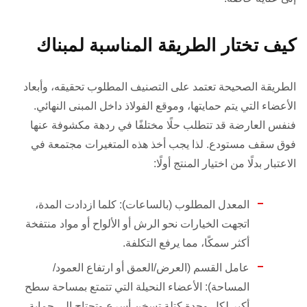
كيف تختار الطريقة المناسبة لمبناك
الطريقة الصحيحة تعتمد على التصنيف المطلوب تحقيقه، وأبعاد
الأعضاء التي يتم حمايتها، وموقع الفولاذ داخل المبنى النهائي.
فنفس العارضة قد تتطلب حلًا مختلفًا في ردهة مكشوفة عنها
فوق سقف مستودع. لذا يجب أخذ هذه المتغيرات مجتمعة في
الاعتبار بدلًا من اختيار المنتج أولًا:
المعدل المطلوب (بالساعات): كلما ازدادت المدة،
اتجهت الخيارات نحو الرش أو الألواح أو مواد منتفخة
أكثر سمكًا، مما يرفع التكلفة.
عامل القسم (العرض/العمق أو ارتفاع العمود/
المساحة): الأعضاء النحيلة التي تتمتع بمساحة سطح
أكبر لكل وحدة كتلة تسخن أسرع وتحتاج إلى حماية