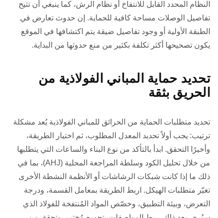
النظام المحدد القابل للانتفاخ أو نظام الرش، كما ينبغي أن تتيح
تفاصيل الوصلات مساحة كافية للحماية. إن حدوث تعارض في
الطبقة الأولية أو وجود تفاصيل ضيقة يتم اكتشافها في الموقع
يكون تصحيحها أكثر تكلفة بكثير من منع حدوثها من البداية.
تحديد حماية المباني الفولاذية من
الحريق بثقة
تحديد متطلبات الحماية من الحرائق للمباني الفولاذية يُعد مشكلة
ترتيب: يجب أولاً تحديد المعدل المطلوب، ثم اختيار الطريقة،
وأخيرًا التحقق. ابدأ بالتأكد من نوع البناء والساعات التي يتطلبها
من خلال تحليل الكود وسلطة المراجعة المحلية (AHJ)، بما في
ذلك ما إذا كانت شبكات الرشاشات أو الأنظمة النشطة الأخرى
تغيّر متطلبات الهيكل. اربط الطريقة بمعامل القسمة، ودرجة
التعرض، وبيئة التطبيق، وخصّص المواد المُنتفخة للفولاذ الذي
سيُرى. بعد ذلك، ربط المواصفات بتجميع مُختبر، وتحقق من