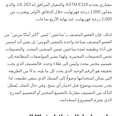
معياري يحدده ASTM E119 والمعيار المرافق له UL 263، والذي
يتجاوز 1,000 درجة فهرنهايت خلال الدقائق الأولى ويقترب من
2,000 درجة فهرنهايت عند نهاية الأربع ساعات.
لذلك، فإن العضو المصنف بـ"ساعتين" ليس "أكثر أمانًا مرتين" من
العضو المصنف بساعة واحدة بالمعنى اليومي؛ بل يعني أنه استمر
في أداء وظيفته لمدة ساعتين ضمن المنحنى المحدد. والتصنيفات
تخص التجميعات المختبرة، ولهذا تشير المواصفات المطابقة إلى
تصميم مختبر محدد وليس إلى طلاء وحده. فالتصنيف الذي يجب
تحقيقه هو الرقم الوحيد الذي يحدد كل ما يليه، بدءًا من الطريقة
التي يمكن استخدامها وصولًا إلى السمك الذي ينبغي تطبيقه، لذا
يجدر تحديده بوضوح قبل اختيار أي منتج. وفي حال الشك، يُفضَّل
التأكد من التصنيف مقارنةً بالتجميع المختبر أو التصميم المدرج
الذي يعتزم المشروع استخدامه.