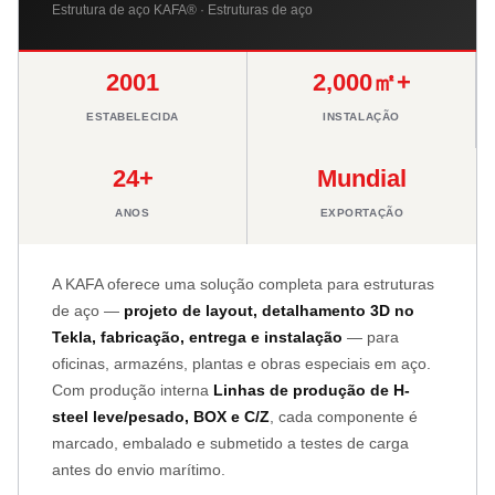
Estrutura de aço KAFA® · Estruturas de aço
2001
2,000㎡+
ESTABELECIDA
INSTALAÇÃO
24+
Mundial
ANOS
EXPORTAÇÃO
A KAFA oferece uma solução completa para estruturas
de aço —
projeto de layout, detalhamento 3D no
Tekla, fabricação, entrega e instalação
— para
oficinas, armazéns, plantas e obras especiais em aço.
Com produção interna
Linhas de produção de H-
steel leve/pesado, BOX e C/Z
, cada componente é
marcado, embalado e submetido a testes de carga
antes do envio marítimo.