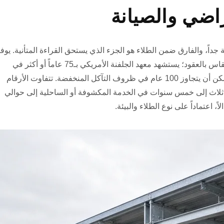
راضي والصيانة
داً، والفارق ضمن الطلاء هو الجزء الذي يستحق القراءة المتأنية. يوف
الجلفنة بالغمس الساخن عادةً حماية جوية بدون صيانة تُقاس بالعقود؛ يستشهد معهد الجلفنة الأمريكي بـ75 عاماً أو أكثر في
العديد من البيئات الجوية، وتلاحظ جمعيات الجلفنة أنه يمكن أن يتجاوز 100 عام في ظروف التآكل المنخفضة. تتفاوت الأرقام
ل ثلاث إلى خمس سنوات في الخدمة المكشوفة أو الساحلية إلى حوالي