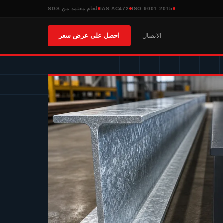
ISO 9001:2015
IAS AC472
لحام معتمد من SGS
الاتصال
احصل على عرض سعر