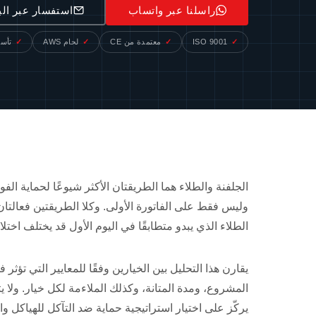
راسلنا عبر واتساب
استفسار عبر الب
ISO 9001
معتمدة من CE
لحام AWS
تأسس
الجلفنة والطلاء هما الطريقتان الأكثر شيوعًا لحماية الفو
وليس فقط على الفاتورة الأولى. وكلا الطريقتين فعالتا
الطلاء الذي يبدو متطابقًا في اليوم الأول قد يختلف اختلا
يقارن هذا التحليل بين الخيارين وفقًا للمعايير التي تؤث
المشروع، ومدة المتانة، وكذلك الملاءمة لكل خيار. ولا ي
يركّز على اختيار استراتيجية حماية ضد التآكل للهياكل والم