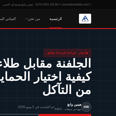
henin@kafafab.com
+86 135 5303 9170 · هينين وانغ
تشينغداو، الصين · من الاثنين
الرئيسية
من نحن
المباني الم
خطي
لمحتوى
أخبار · قراءة لمدة 9 دقائق
الجلفنة مقابل طلاء 
كيفية اختيار الحماي
من التآكل
هينين وانغ
HW
تم التحديث في 5 يونيو 2026
مهندس مبيعات · KAFA