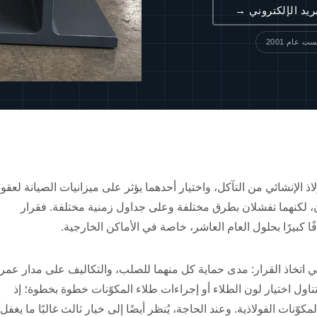
ريد الإلكتروني →
ت عام 2001
لاذ الإنشائي من التآكل، واختيار أحدهما يؤثر على ميزانيات الصيانة لعقود
ن، لكنهما تفشلان بطرق مختلفة وعلى جداول زمنية مختلفة. فقرار
فًا كبيرًا بحلول العام العاشر، خاصة في الأماكن الخارجية.
ر في اتخاذ القرار: مدى حماية كل منهما للصلب، والتكاليف على مدار عمر
تناول اختيار لون الطلاء أو إجراءات طلاء المكوّنات خطوة بخطوة؛ إذ
كوّنات الفولاذية. وعند الحاجة، يُنظر أيضًا إلى خيار ثالث غالبًا ما يغفل