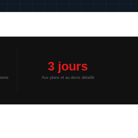
3 jours
ierie
Aux plans et au devis détaillé