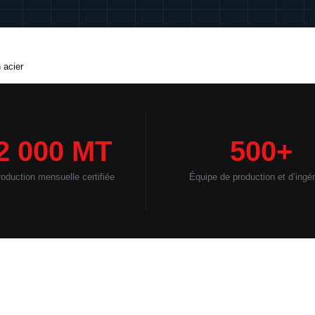
 acier
2 000 MT
500+
oduction mensuelle certifiée
Équipe de production et d’ingén