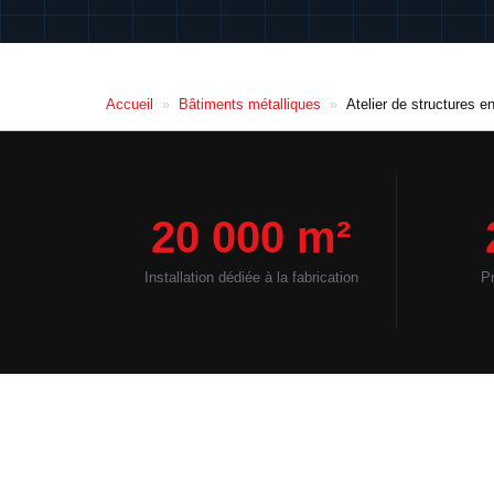
Accueil
»
Bâtiments métalliques
»
Atelier de structures en
20 000 m²
Installation dédiée à la fabrication
Pr