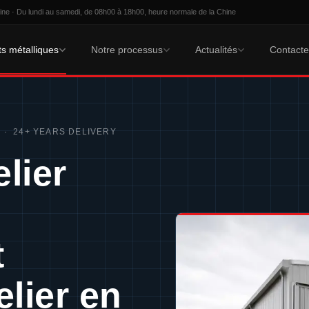
ne · Du lundi au samedi, de 08h00 à 18h00, heure normale de la Chine
s métalliques
Notre processus
Actualités
Contact
2 · 24+ YEARS DELIVERY
lier
t
elier en