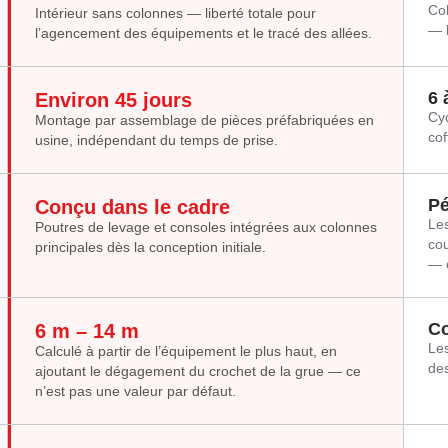
Col
Intérieur sans colonnes — liberté totale pour
— l
l’agencement des équipements et le tracé des allées.
6 
Environ 45 jours
Cyc
Montage par assemblage de pièces préfabriquées en
cof
usine, indépendant du temps de prise.
Pé
Conçu dans le cadre
Les
Poutres de levage et consoles intégrées aux colonnes
cou
principales dès la conception initiale.
— c
Co
6 m – 14 m
Les
Calculé à partir de l’équipement le plus haut, en
des
ajoutant le dégagement du crochet de la grue — ce
n’est pas une valeur par défaut.