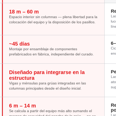
Re
18 m – 60 m
Las
Espacio interior sin columnas — plena libertad para la
luc
colocación del equipo y la disposición de los pasillos.
lín
6–
~45 días
Cic
Montaje por ensamblaje de componentes
enc
prefabricados en fábrica, independiente del curado.
Pe
Diseñado para integrarse en la
Las
estructura
at
Vigas y ménsulas para grúas integradas en las
sup
columnas principales desde el diseño inicial.
Re
6 m – 14 m
po
Se calcula a partir del equipo más alto sumando el
Las