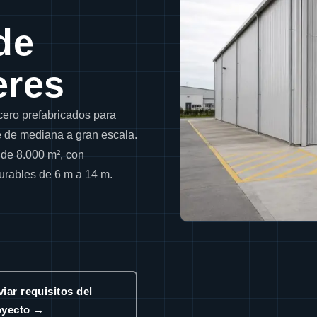
de
eres
acero prefabricados para
e de mediana a gran escala.
 de 8.000 m², con
gurables de 6 m a 14 m.
iar requisitos del
oyecto →