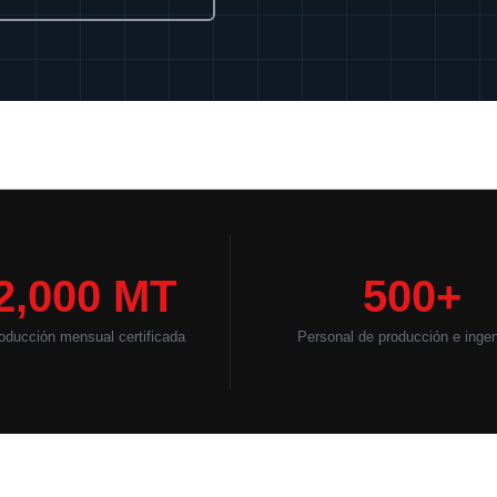
2,000 MT
500+
oducción mensual certificada
Personal de producción e ingen