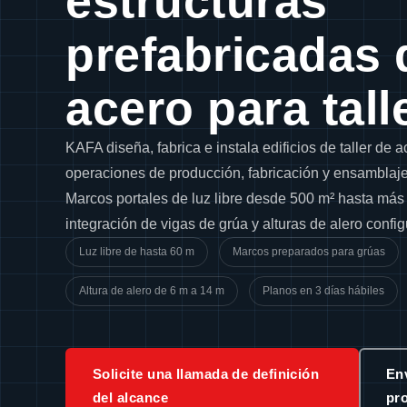
estructuras
prefabricadas 
acero para tall
KAFA diseña, fabrica e instala edificios de taller de 
operaciones de producción, fabricación y ensamblaj
Marcos portales de luz libre desde 500 m² hasta más
integración de vigas de grúa y alturas de alero confi
Luz libre de hasta 60 m
Marcos preparados para grúas
Altura de alero de 6 m a 14 m
Planos en 3 días hábiles
Solicite una llamada de definición
Env
del alcance
pr