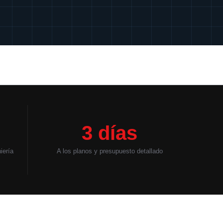
3 días
iería
A los planos y presupuesto detallado