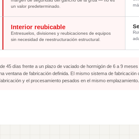
margen de seguridad del gancho de la grúa — no es
má
un valor predeterminado.
Se
Interior reubicable
Rot
Entresuelos, divisiones y reubicaciones de equipos
ada
sin necesidad de reestructuración estructural.
 45 días frente a un plazo de vaciado de hormigón de 6 a 9 meses 
una ventana de fabricación definida. El mismo sistema de fabricación
 fabricación y el procesamiento pesados en el mismo emplazamiento.