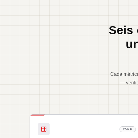
Seis
un
Cada métrica
— verifi
VANO