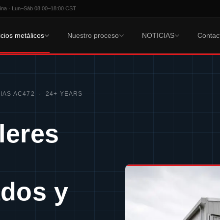
ina · Lun–Sáb 08:00–18:00 CST
icios metálicos
Nuestro proceso
NOTICIAS
Contac
 IAS AC472 · 24+ YEARS
lleres
ados y