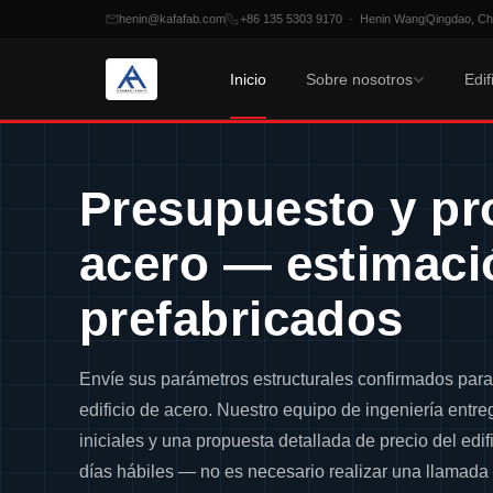
henin@kafafab.com
+86 135 5303 9170 · Henin Wang
Qingdao, Ch
Inicio
Sobre nosotros
Edif
Saltar
al
Presupuesto y pro
contenido
acero — estimació
prefabricados
Envíe sus parámetros estructurales confirmados para
edificio de acero. Nuestro equipo de ingeniería entre
iniciales y una propuesta detallada de precio del edif
días hábiles — no es necesario realizar una llamada 