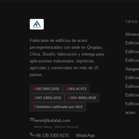
TIPOS 
Almacen
Fabricante de edificios de acero
Edifici
pre‑ingenierizados con sede en Qingdao,
Edifici
China. Diseño, fabricación y entrega para
Edifici
aplicaciones industriales, logísticas,
agrícolas y comerciales en más de 15
Hangare
países.
Edifici
Edifici
ISO 9001:2015
IAS AC472
Edifici
ISO 14001:2015
ISO 45001:2018
Edifici
Soldador calificado por SGS
acero
henin@kafafab.com
Henin Wang · Director General
+86 135 5303 9170
· WhatsApp