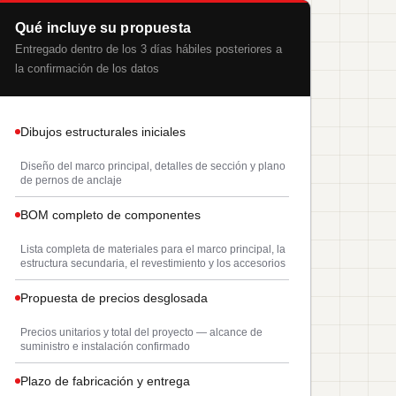
Qué incluye su propuesta
Entregado dentro de los 3 días hábiles posteriores a
la confirmación de los datos
Dibujos estructurales iniciales
Diseño del marco principal, detalles de sección y plano
de pernos de anclaje
BOM completo de componentes
Lista completa de materiales para el marco principal, la
estructura secundaria, el revestimiento y los accesorios
Propuesta de precios desglosada
Precios unitarios y total del proyecto — alcance de
suministro e instalación confirmado
Plazo de fabricación y entrega