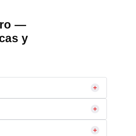
ero —
cas y