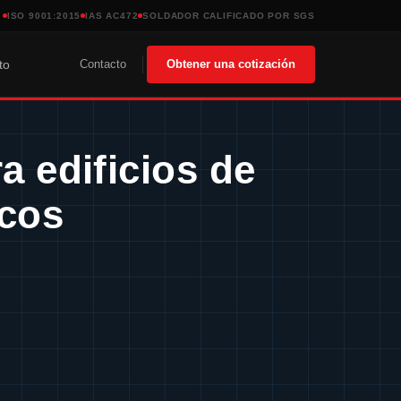
ISO 9001:2015
IAS AC472
SOLDADOR CALIFICADO POR SGS
Contacto
Obtener una cotización
to
a edificios de
icos