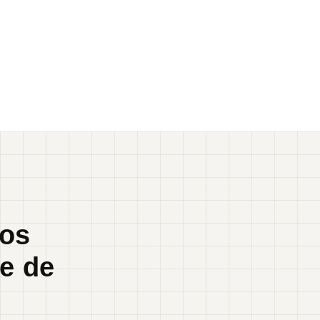
cos
e de