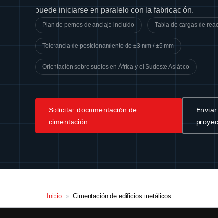
puede iniciarse en paralelo con la fabricación.
Plan de pernos de anclaje incluido
Tabla de cargas de rea
Tolerancia de posicionamiento de ±3 mm / ±5 mm
Orientación sobre suelos en África y el Sudeste Asiático
Solicitar documentación de
Enviar
cimentación
proye
Inicio
»
Cimentación de edificios metálicos