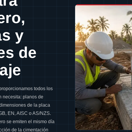
ara
ero,
as y
es de
aje
proporcionamos todos los
 necesita: planos de
 dimensiones de la placa
 GB, EN, AISC o AS/NZS.
ero se emiten el mismo día
cción de la cimentación