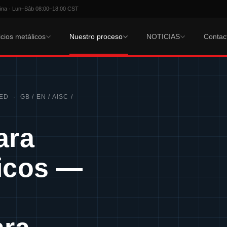
ina · Lun–Sáb 08:00–18:00 CST
icios metálicos
Nuestro proceso
NOTICIAS
Contac
D · GB / EN / AISC /
ara
licos —