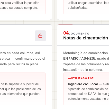
za para verificar la posición
utilizar cargas asumidas, lo
lcance su curado completo.
subdiseñadas.
04
DOCUMENTO
Notas de cimentación
cero en cada columna, así
Metodología de combinación d
la placa — confirmando que el
EN / AISC / AS·NZS
), grado 
uada para recibir la placa
zapatas de las columnas y req
instalación de la columna.
UTILIZADO POR
de la superficie superior de
Ingeniero civil local
— evita
car que las posiciones de los
hipótesis de combinación de 
e las tolerancias que pueden
estructural de KAFA, lo que 
potencialmente zapatas no c