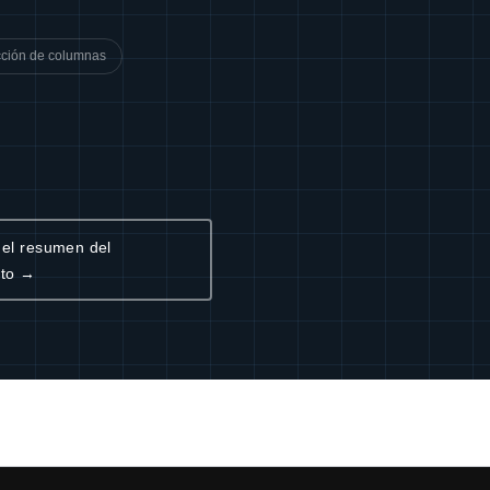
cción de columnas
 el resumen del
cto →