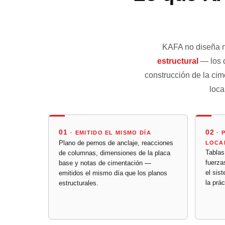
KAFA no diseña n
estructural
— los d
construcción de la cime
loca
01
02
· EMITIDO EL MISMO DÍA
· 
Plano de pernos de anclaje, reacciones
LOCA
Tablas
de columnas, dimensiones de la placa
fuerza
base y notas de cimentación —
el sis
emitidos el mismo día que los planos
la prác
estructurales.