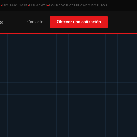
ISO 9001:2015
IAS AC472
SOLDADOR CALIFICADO POR SGS
Contacto
Obtener una cotización
to