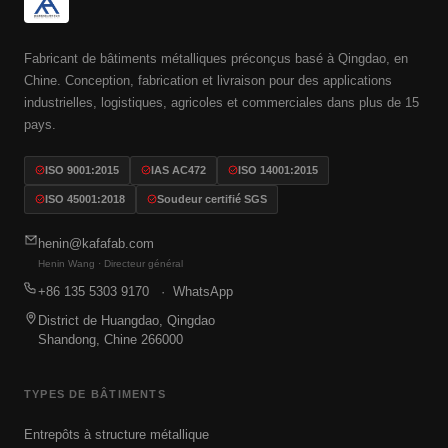
Fabricant de bâtiments métalliques préconçus basé à Qingdao, en
Chine. Conception, fabrication et livraison pour des applications
industrielles, logistiques, agricoles et commerciales dans plus de 15
pays.
ISO 9001:2015
IAS AC472
ISO 14001:2015
ISO 45001:2018
Soudeur certifié SGS
henin@kafafab.com
Henin Wang · Directeur général
+86 135 5303 9170
· WhatsApp
District de Huangdao, Qingdao
Shandong, Chine 266000
TYPES DE BÂTIMENTS
Entrepôts à structure métallique