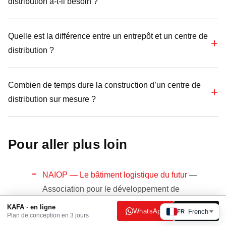
distribution a-t-il besoin ?
Quelle est la différence entre un entrepôt et un centre de
distribution ?
Combien de temps dure la construction d’un centre de
distribution sur mesure ?
Pour aller plus loin
NAIOP — Le bâtiment logistique du futur
—
Association pour le développement de
l’immobilier commercial. Un aperçu de la
KAFA · en ligne
WhatsApp
E-mail
French
FR
Plan de conception en 3 jours
manière dont les hauteurs libres des centres de