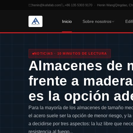
henin@kafafab.com
+86 135 5303 9170 · Henin Wang
Qingdao, Ch
Inicio
Sobre nosotros
Edif
Saltar
al
contenido
NOTICIAS · 10 MINUTOS DE LECTURA
Almacenes de 
frente a mader
es la opción a
Para la mayoría de los almacenes de tamaño med
el acero suele ser la opción de menor riesgo, y la
a decidirse por tres aspectos: la luz libre que nece
resistencia al fuego...