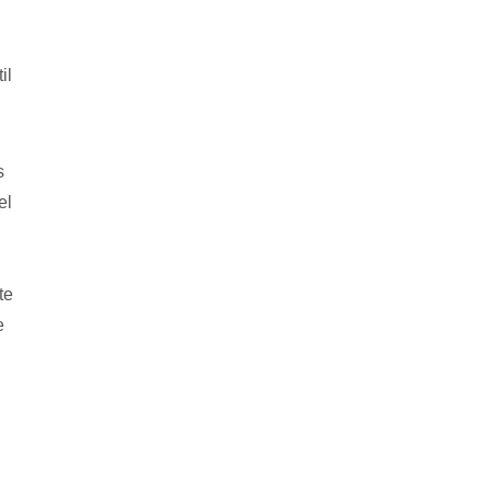
il
s
el
te
e