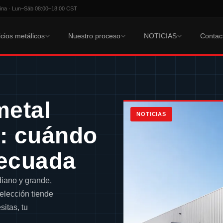
ina · Lun–Sáb 08:00–18:00 CST
icios metálicos
Nuestro proceso
NOTICIAS
Contac
metal
NOTICIAS
a: cuándo
decuada
iano y grande,
 elección tiende
sitas, tu