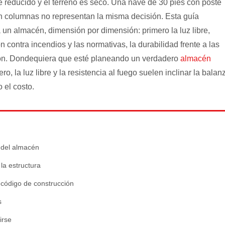
e reducido y el terreno es seco. Una nave de 30 pies con poste
 sin columnas no representan la misma decisión. Esta guía
un almacén, dimensión por dimensión: primero la luz libre,
ón contra incendios y las normativas, la durabilidad frente a las
ción. Dondequiera que esté planeando un verdadero
almacén
ro, la luz libre y la resistencia al fuego suelen inclinar la balan
 el costo.
a del almacén
 la estructura
 código de construcción
s
irse