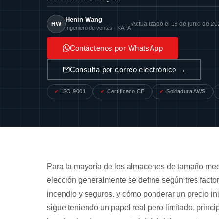
Henin Wang
HW
Actualizado el 18 de junio de 20
Ingeniero de ventas · KAFA
Contáctenos por WhatsApp
Consulta por correo electrónico →
ISO 9001
Certificado CE
Soldadura AWS
Para la mayoría de los almacenes de tamaño media
elección generalmente se define según tres factore
incendio y seguros, y cómo ponderar un precio in
sigue teniendo un papel real pero limitado, pri