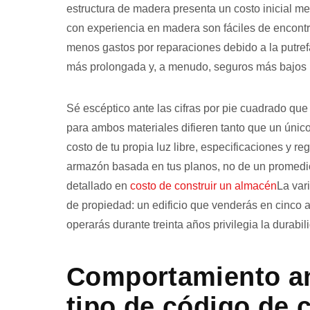
estructura de madera presenta un costo inicial m
con experiencia en madera son fáciles de encontra
menos gastos por reparaciones debido a la putrefa
más prolongada y, a menudo, seguros más bajos u
Sé escéptico ante las cifras por pie cuadrado qu
para ambos materiales difieren tanto que un único
costo de tu propia luz libre, especificaciones y re
armazón basada en tus planos, no de un promedio 
detallado en
costo de construir un almacén
La var
de propiedad: un edificio que venderás en cinco a
operarás durante treinta años privilegia la durabi
Comportamiento an
tipo de código de 