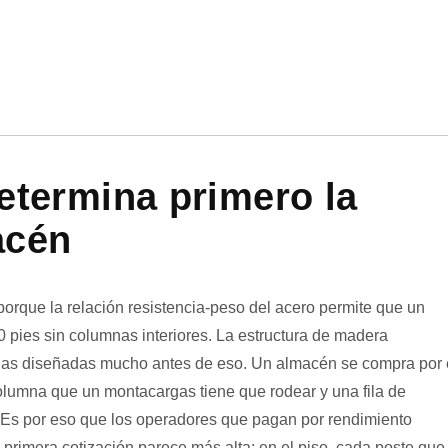
determina primero la
acén
, porque la relación resistencia-peso del acero permite que un
0 pies sin columnas interiores. La estructura de madera
chas diseñadas mucho antes de eso. Un almacén se compra por 
columna que un montacargas tiene que rodear y una fila de
e. Es por eso que los operadores que pagan por rendimiento
primera cotización parece más alta: en el piso, cada poste que