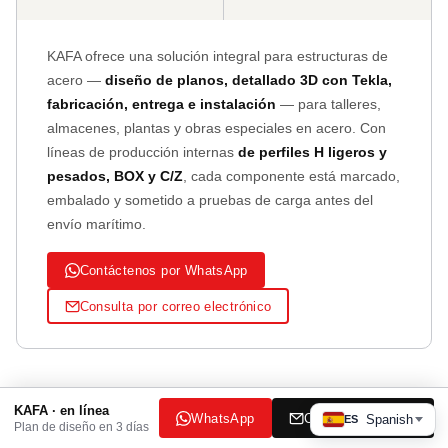
KAFA ofrece una solución integral para estructuras de
acero —
diseño de planos, detallado 3D con Tekla,
fabricación, entrega e instalación
— para talleres,
almacenes, plantas y obras especiales en acero. Con
líneas de producción internas
de perfiles H ligeros y
pesados, BOX y C/Z
, cada componente está marcado,
embalado y sometido a pruebas de carga antes del
envío marítimo.
Contáctenos por WhatsApp
Consulta por correo electrónico
Continuar leyendo
KAFA · en línea
WhatsApp
Correo electrónico
Spanish
ES
Plan de diseño en 3 días