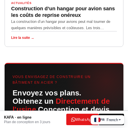
ACTUALITÉS
Construction d’un hangar pour avion sans
les coûts de reprise onéreux
La construction d’un hangar pour avions peut mal tourner de
quelques manières prévisibles et coûteuses. Les trois
classiques :...
Lire la suite →
VOUS ENVISAGEZ DE CONSTRUIRE UN
BÂTIMENT EN ACIER ?
Envoyez vos plans.
Obtenez un
Directement de
l'usine
Conception et devis
en 3 jours.
KAFA · en ligne
WhatsApp
E-mail
French
FR
Plan de conception en 3 jours