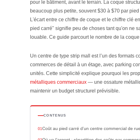
pour le bâtiment, avant le terrain. La coque struct
beaucoup plus petite, souvent $30 à $70 par pied 
L'écart entre ce chiffre de coque et le chiffre clé 
pied carré" signifie peu de choses tant qu'on ne s
louable. Ce guide parcourt le nombre de la coque 
Un centre de type strip mall est l’un des formats 
commerces de détail à un étage, avec parking comm
unités. Cette simplicité explique pourquoi les pro
métalliques commerciaux
— une ossature métalliq
maintenir un budget structurel prévisible.
CONTENUS
Coût au pied carré d’un centre commercial de ru
Où va l’argent : répartition des coûts par compos