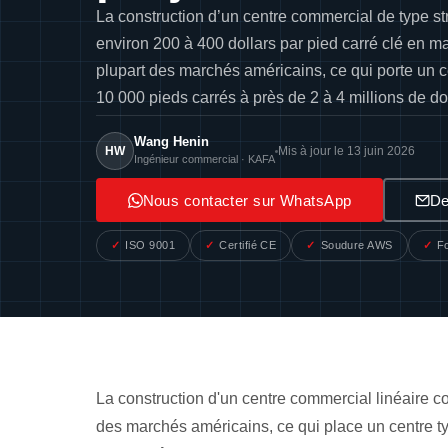
La construction d’un centre commercial de type st
environ 200 à 400 dollars par pied carré clé en m
plupart des marchés américains, ce qui porte un c
10 000 pieds carrés à près de 2 à 4 millions de dol
Wang Henin
HW
Mis à jour le 13 juin 2026
Ingénieur commercial · KAFA
Nous contacter sur WhatsApp
De
ISO 9001
Certifié CE
Soudure AWS
F
La construction d'un centre commercial linéaire c
des marchés américains, ce qui place un centre ty