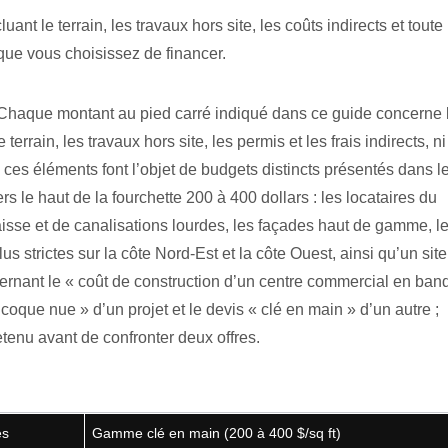
uant le terrain, les travaux hors site, les coûts indirects et toute
que vous choisissez de financer.
 Chaque montant au pied carré indiqué dans ce guide concerne 
terrain, les travaux hors site, les permis et les frais indirects, ni
ces éléments font l’objet de budgets distincts présentés dans l
rs le haut de la fourchette 200 à 400 dollars : les locataires du
aisse et de canalisations lourdes, les façades haut de gamme, l
 strictes sur la côte Nord-Est et la côte Ouest, ainsi qu’un site
cernant le « coût de construction d’un centre commercial en ban
oque nue » d’un projet et le devis « clé en main » d’un autre ;
etenu avant de confronter deux offres.
es
Gamme clé en main (200 à 400 $/sq ft)