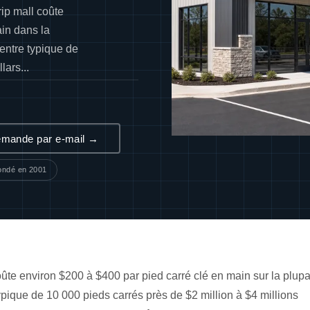
rip mall coûte
ain dans la
entre typique de
lars...
mande par e-mail →
ondé en 2001
oûte environ $200 à $400 par pied carré clé en main sur la plupa
pique de 10 000 pieds carrés près de $2 million à $4 millions