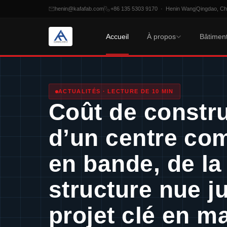
henin@kafafab.com
+86 135 5303 9170 · Henin Wang
Qingdao, Chi
Accueil
À propos
Bâtiment
Passer
au
contenu
ACTUALITÉS · LECTURE DE 10 MIN
Coût de constr
d’un centre co
en bande, de la
structure nue j
projet clé en m