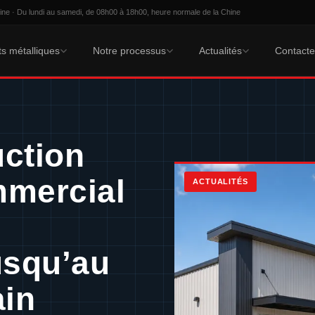
ne · Du lundi au samedi, de 08h00 à 18h00, heure normale de la Chine
s métalliques
Notre processus
Actualités
Contact
uction
mmercial
ACTUALITÉS
usqu’au
ain