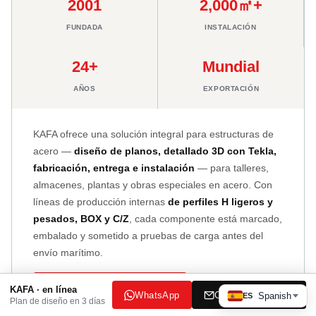
2001
2,000㎡+
FUNDADA
INSTALACIÓN
24+
Mundial
AÑOS
EXPORTACIÓN
KAFA ofrece una solución integral para estructuras de
acero —
diseño de planos, detallado 3D con Tekla,
fabricación, entrega e instalación
— para talleres,
almacenes, plantas y obras especiales en acero. Con
líneas de producción internas
de perfiles H ligeros y
pesados, BOX y C/Z
, cada componente está marcado,
embalado y sometido a pruebas de carga antes del
envío marítimo.
Contáctenos por WhatsApp
KAFA · en línea
WhatsApp
Correo electrónico
Spanish
ES
Plan de diseño en 3 días
Consulta por correo electrónico