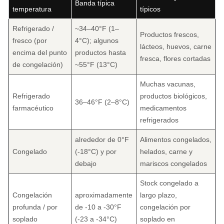
Banda típica
temperatura
típicos
Refrigerado /
~34–40°F (1–
Productos frescos,
fresco (por
4°C); algunos
lácteos, huevos, carne
encima del punto
productos hasta
fresca, flores cortadas
de congelación)
~55°F (13°C)
Muchas vacunas,
Refrigerado
productos biológicos,
36–46°F (2–8°C)
farmacéutico
medicamentos
refrigerados
alrededor de 0°F
Alimentos congelados,
Congelado
(-18°C) y por
helados, carne y
debajo
mariscos congelados
Stock congelado a
Congelación
aproximadamente
largo plazo,
profunda / por
de -10 a -30°F
congelación por
soplado
(-23 a -34°C)
soplado en