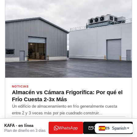
NOTICIAS
Almacén vs Cámara Frigorífica: Por qué el
Frío Cuesta 2-3x Más
Un edificio de almacenamiento en frío generalmente cuesta
entre 2 y 3 veces más por pie cuadrado construir...
Leer más →
KAFA · en línea
WhatsApp
Correo electrónico
Spanish
ES
Plan de diseño en 3 días